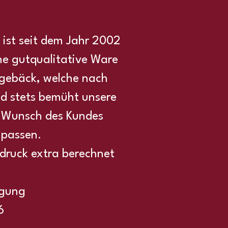
 ist seit dem Jahr 2002
ine gutqualitative Ware
ingebäck, welche nach
nd stets bemüht unsere
m Wunsch des Kundes
npassen.
odruck extra berechnet
ügung
6