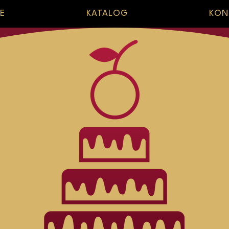
E
KATALOG
KON