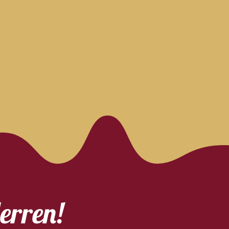
erren!