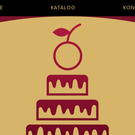
E
KATALOG
KON